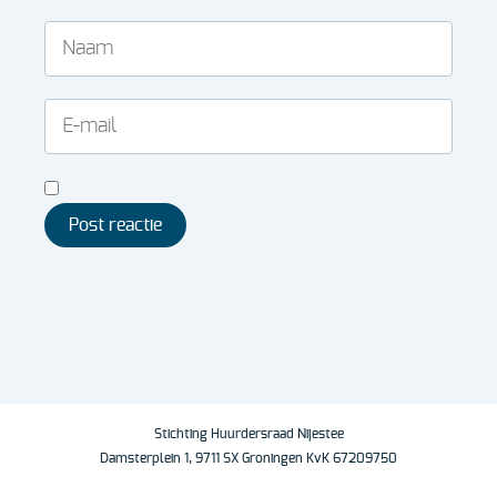
Stichting Huurdersraad Nijestee
Damsterplein 1, 9711 SX Groningen KvK 67209750